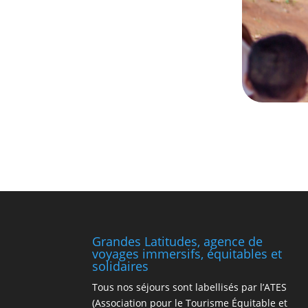
Grandes Latitudes, agence de
voyages immersifs, équitables et
solidaires
Tous nos séjours sont labellisés par l’ATES
(Association pour le Tourisme Équitable et