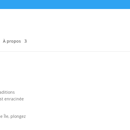
À propos
aditions
est enracinée
e Île, plongez