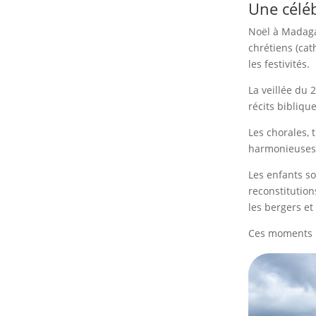
Une céléb
Noël à Madaga
chrétiens (cat
les festivités.
La veillée du
récits biblique
Les chorales,
harmonieuses 
Les enfants s
reconstitutions
les bergers et
Ces moments r