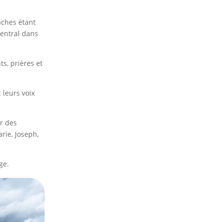
aches étant
central dans
s, prières et
 leurs voix
r des
arie, Joseph,
ge.