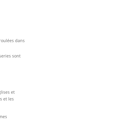
nroulées dans
series sont
lises et
 et les
mmes