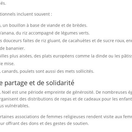
iés.
tionnels incluent souvent :
, un bouillon à base de viande et de brèdes.
n’anana, du riz accompagné de légumes verts.
s douceurs faites de riz gluant, de cacahuètes et de sucre roux, e
 de bananier.
illes plus aisées, des plats européens comme la dinde ou les pâtis
e mise.
, canards, poulets sont aussi des mets sollicités.
de partage et de solidarité
 Noël est une période empreinte de générosité. De nombreuses ég
rganisent des distributions de repas et de cadeaux pour les enfants
lus vulnérables.
ertaines associations de femmes religieuses rendent visite aux fe
eur offrant des dons et des gestes de soutien.