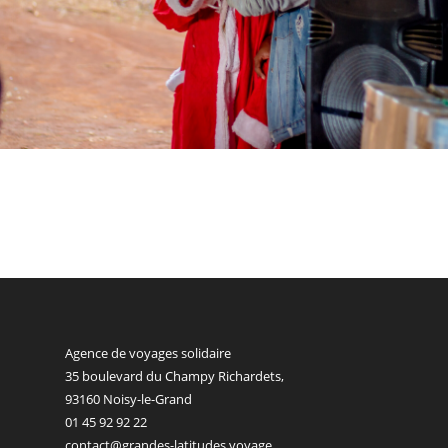
Agence de voyages solidaire
35 boulevard du Champy Richardets,
93160 Noisy-le-Grand
01 45 92 92 22
contact@grandes-latitudes.voyage