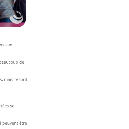
ns sont
e beaucoup de
s, mais l’esprit
rtées se
ël peuvent être