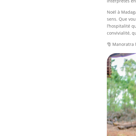
interprétés e
Noël à Madaga
sens. Que vous
l’hospitalité 
convivialité, 
🎅
Manoratra