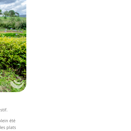
stif.
lein été
des plats