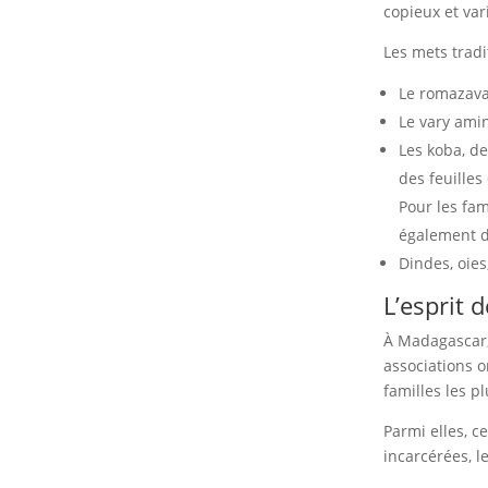
copieux et var
Les mets tradi
Le romazava
Le vary ami
Les koba, de
des feuilles
Pour les fam
également d
Dindes, oies
L’esprit 
À Madagascar,
associations o
familles les p
Parmi elles, c
incarcérées, l