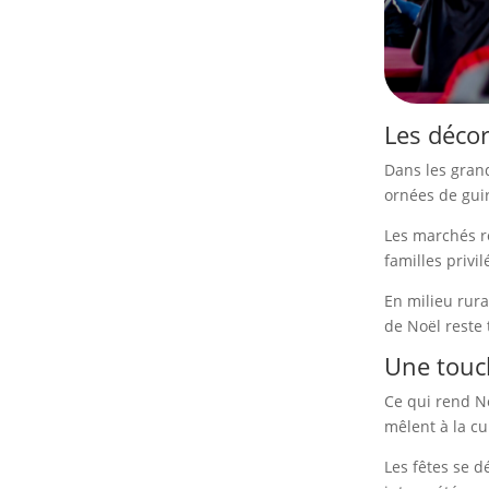
Les décor
Dans les gran
ornées de guir
Les marchés r
familles privi
En milieu rural
de Noël reste t
Une touc
Ce qui rend No
mêlent à la cu
Les fêtes se d