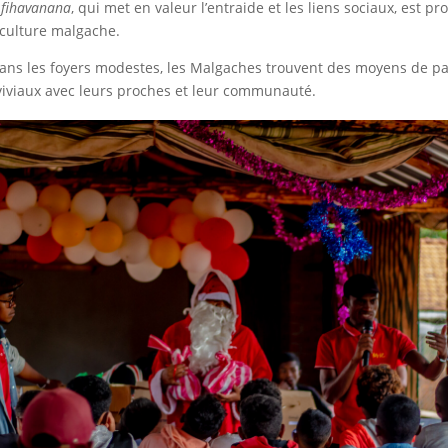
e
fihavanana
, qui met en valeur l’entraide et les liens sociaux, est 
 culture malgache.
ans les foyers modestes, les Malgaches trouvent des moyens de pa
viaux avec leurs proches et leur communauté.