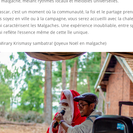
n malgache, mêlant rythmes locaux et mélodies universelles.
scar, c’est un moment où la communauté, la foi et le partage pren
 soyez en ville ou à la campagne, vous serez accueilli avec la chale
qui caractérisent les Malgaches. Une expérience inoubliable, entre sp
qui reflète l’essence même de cette île unique.
Mirary Krismasy sambatra! (Joyeux Noël en malgache)