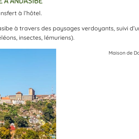
LE À ANDASIBE
sfert à l’hôtel.
ibe à travers des paysages verdoyants, suivi d’u
éons, insectes, lémuriens).
Maison de D