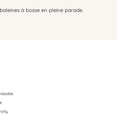
 baleines à bosse en pleine parade.
Andasibe
be
 nofy