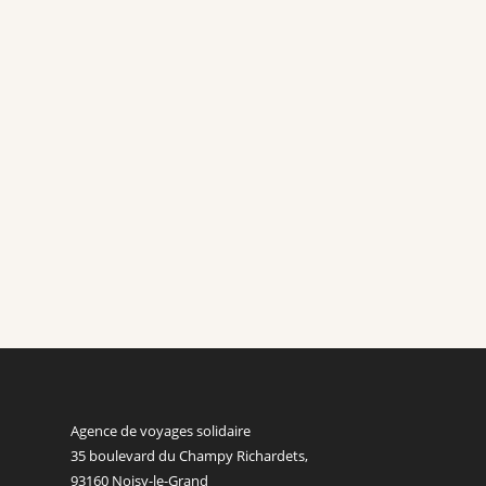
en Chine ? En Chine, les repas sont bien plus qu’un simple moment 
déjeuner peut surprendre, car il est souvent salé et varié, avec du r
Agence de voyages solidaire
35 boulevard du Champy Richardets,
93160 Noisy-le-Grand