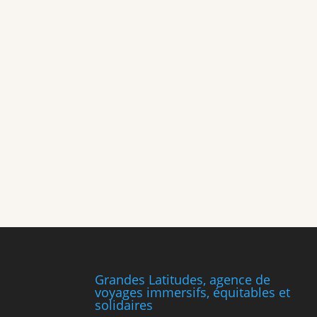
Comment se passent les repas au quotidien 
temps de partage et de découverte. Le petit-
Grandes Latitudes, agence de
voyages immersifs, équitables et
solidaires