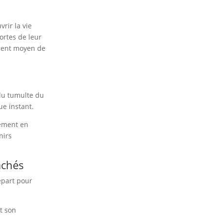
rir la vie
portes de leur
llent moyen de
 du tumulte du
ue instant.
lement en
nirs
achés
épart pour
t son