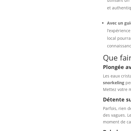
utilisant un
et authentiq
Avec un gui
l’expérience
local pourra
connaissance
Que fai
Plongée a
Les eaux crist
snorkeling
per
Mettez votre 
Détente su
Parfois, rien 
des vagues. L
moment de cal