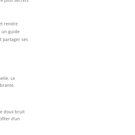
re plus secrets
et rendre
, un guide
t partager ses
elle. Le
ibrante.
le doux bruit
ofiter d’un