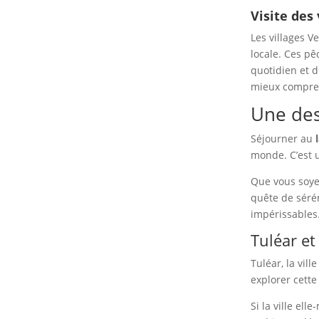
Visite des
Les villages V
locale. Ces pê
quotidien et d
mieux compren
Une des
Séjourner au
monde. C’est u
Que vous soye
quête de sérén
impérissables
Tuléar et
Tuléar, la vil
explorer cett
Si la ville e