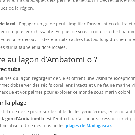
 transport local adapté. Cela permet de découvrir des recoins enco
ues de la région.
de local
: Engager un guide peut simplifier l’organisation du trajet 
 encore plus enrichissante. En plus de vous conduire à destination
 vous faire découvrir des endroits cachés tout au long du chemin e
s sur la faune et la flore locales.
re au lagon d’Ambatomilo ?
vec tuba
allines du lagon regorgent de vie et offrent une visibilité exceptionn
met d’observer des récifs coralliens intacts et une faune marine v
masque et vos palmes pour explorer ce monde sous-marin coloré.
r la plage
de tel que de se poser sur le sable fin, les yeux fermés, en écoutant 
e
lagon d’Ambatomilo
est l’endroit parfait pour se ressourcer et pr
me absolu. Une des plus belles
plages de Madagascar
.