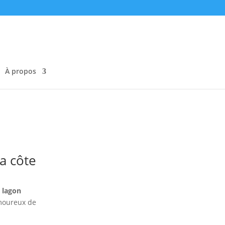
À propos
a côte
e
lagon
amoureux de