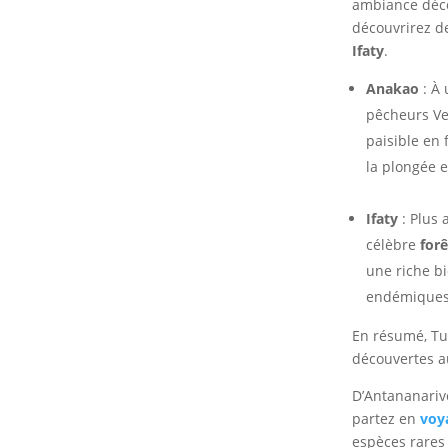
ambiance déco
découvrirez d
Ifaty
.
Anakao
: À 
pêcheurs Ve
paisible en 
la plongée e
Ifaty
: Plus 
célèbre
for
une riche bi
endémiques
En résumé, Tul
découvertes au
D’Antananarivo
partez en
voy
espèces rares