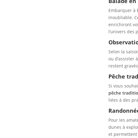
Balade en 
Embarquer à 
inoubliable. C
enrichiront vo
l’univers des 
Observatio
Selon la saiso
ou d’assister 
restent gravés
Pêche trad
Si vous souhai
pêche traditi
liées à des pr
Randonnée
Pour les amat
dunes à explor
et permettent 