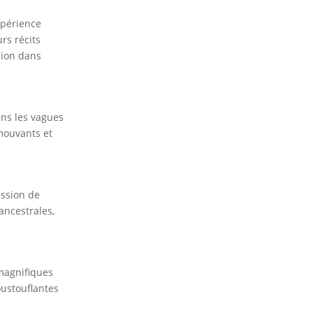
xpérience
rs récits
sion dans
ns les vagues
mouvants et
ession de
ancestrales,
 magnifiques
oustouflantes