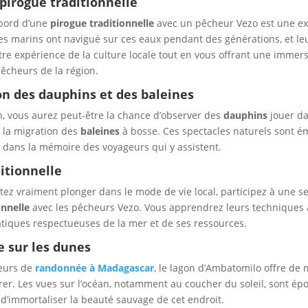
pirogue traditionnelle
bord d’une
pirogue traditionnelle
avec un pêcheur Vezo est une e
es marins ont navigué sur ces eaux pendant des générations, et leu
tre expérience de la culture locale tout en vous offrant une immer
pêcheurs de la région.
n des dauphins et des baleines
n, vous aurez peut-être la chance d’observer des
dauphins
jouer da
à la migration des
baleines
à bosse. Ces spectacles naturels sont é
 dans la mémoire des voyageurs qui y assistent.
itionnelle
tez vraiment plonger dans le mode de vie local, participez à une s
onnelle
avec les pêcheurs Vezo. Vous apprendrez leurs techniques 
atiques respectueuses de la mer et de ses ressources.
 sur les dunes
eurs de
randonnée à Madagascar
, le lagon d’Ambatomilo offre de
er. Les vues sur l’océan, notamment au coucher du soleil, sont ép
d’immortaliser la beauté sauvage de cet endroit.