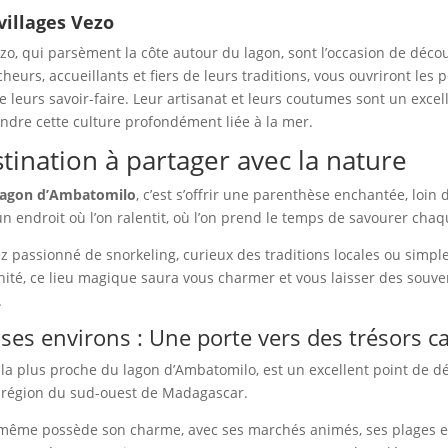
 villages Vezo
ezo, qui parsèment la côte autour du lagon, sont l’occasion de découv
cheurs, accueillants et fiers de leurs traditions, vous ouvriront les 
e leurs savoir-faire. Leur artisanat et leurs coutumes sont un exce
dre cette culture profondément liée à la mer.
tination à partager avec la nature
lagon d’Ambatomilo
, c’est s’offrir une parenthèse enchantée, loin
n endroit où l’on ralentit, où l’on prend le temps de savourer chaq
z passionné de snorkeling, curieux des traditions locales ou simp
ité, ce lieu magique saura vous charmer et vous laisser des souve
.
 ses environs : Une porte vers des trésors c
le la plus proche du lagon d’Ambatomilo, est un excellent point de d
e région du sud-ouest de Madagascar.
lle-même possède son charme, avec ses marchés animés, ses plages e