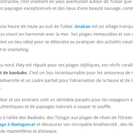
ntractée, c’est vraiment en vous aventurant autour de Tuléar que
es paysages exceptionnels et des lieux d’une beauté sauvage, co
une heure de route au sud de Tuléar,
Anakao
est un village tranqu
zo vivent en harmonie avec la mer. Ses plages immaculées et son
font un lieu idéal pour se détendre ou pratiquer des activités nau
t le snorkeling.
au nord, Ifaty est réputé pour ses plages idylliques, ses récifs coral
êt de baobabs
. C’est un lieu incontournable pour les amoureux de n
odiversité et un cadre parfait pour l’observation de la faune et de l
.
éar et ses environs sont un véritable paradis pour les voyageurs 
thentiques et de paysages naturels à couper le souffle.
 à l’allée des Baobabs, des Tsingys aux plages de rêves de l’Océan 
age à Madagascar
et découvrez son incroyable biodiversité , des l
 de mammifères et d’oiseaux.