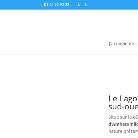
01 45 92 92 22
J’ai envie de…
Le Lago
sud-oue
Situé sur la 
d’Ambatomil
nature préser