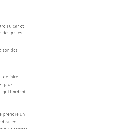
tre Tuléar et
n des pistes
saison des
t de faire
et plus
s qui bordent
de prendre un
ied ou en