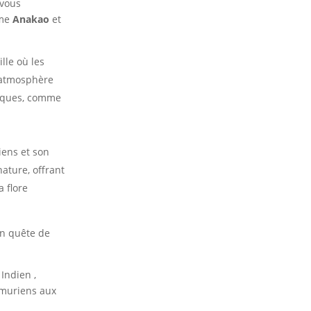
 vous
mme
Anakao
et
ille où les
 atmosphère
tiques, comme
liens et son
ature, offrant
a flore
en quête de
Indien ,
émuriens aux