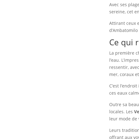
Avec ses plag
sereine, cet e
Attirant ceux 
d’Ambatomilo 
Ce qui 
La première ch
l’eau. L’impr
ressentir, ave
mer, coraux e
C’est l’endroi
ces eaux calme
Outre sa beau
locales. Les
V
leur mode de 
Leurs traditio
offrant aux vo