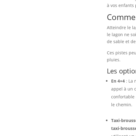
à vos enfants
Comment
Atteindre le l
le lagon ne so
de sable et de
Ces pistes peu
pluies.
Les optio
En 4×4
: La 
appel à un c
confortable
le chemin.
Taxi-brouss
taxi-brouss