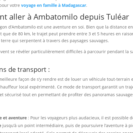
 pour votre
voyage en famille à Madagascar
.
 aller à Ambatomilo depuis Tuléar
agon d’Ambatomilo est une aventure en soi. Bien que la distance en
it que de 80 km, le trajet peut prendre entre 3 et 5 heures en raiso
 terre qui serpentent à travers des paysages sauvages.
vent se révéler particulièrement difficiles à parcourir pendant la 
ns de transport :
meilleure façon de s’y rendre est de louer un véhicule tout-terrain e
hauffeur local expérimenté. Ce mode de transport garantit un traj
 et sécurisé tout en permettant de profiter des panoramas sauvage
e et aventure
: Pour les voyageurs plus audacieux, il est possible 
e
jusqu’à un point intermédiaire, puis de poursuivre l’aventure à p