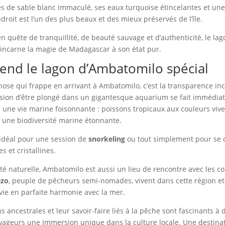
es de sable blanc immaculé, ses eaux turquoise étincelantes et u
ndroit est l’un des plus beaux et des mieux préservés de l’île.
en quête de tranquillité, de beauté sauvage et d’authenticité, le lag
incarne la magie de Madagascar à son état pur.
rend le lagon d’Ambatomilo spécial
ose qui frappe en arrivant à Ambatomilo, c’est la transparence in
ession d’être plongé dans un gigantesque aquarium se fait immédi
c une vie marine foisonnante : poissons tropicaux aux couleurs vives
t une biodiversité marine étonnante.
t idéal pour une session de
snorkeling
ou tout simplement pour se 
s et cristallines.
té naturelle, Ambatomilo est aussi un lieu de rencontre avec les
ezo
, peuple de pêcheurs semi-nomades, vivent dans cette région et
vie en parfaite harmonie avec la mer.
ns ancestrales et leur savoir-faire liés à la pêche sont fascinants à 
yageurs une immersion unique dans la culture locale. Une destinat