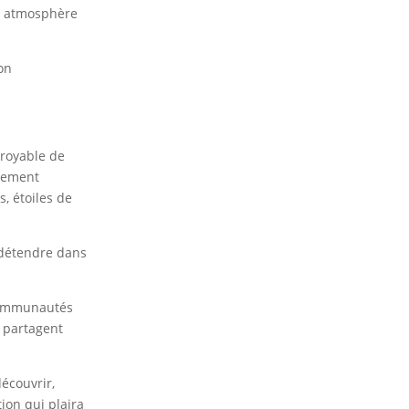
ne atmosphère
on
croyable de
atement
, étoiles de
détendre dans
 communautés
 partagent
découvrir,
ion qui plaira