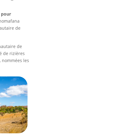
 pour
Ranomafana
autaire de
autaire de
 de rizières
s, nommées les