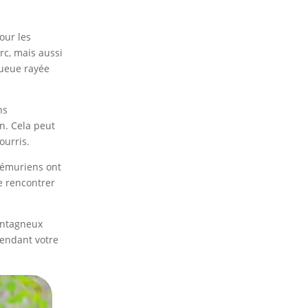
our les
rc, mais aussi
queue rayée
ns
n. Cela peut
ourris.
 lémuriens ont
de rencontrer
ontagneux
pendant votre