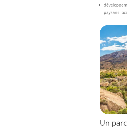
développemen
paysans loc
Un parc