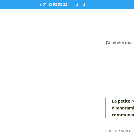
01 45 92 92 22
J’ai envie de…
La petite 
d’Iandramb
communaut
Lors de votre