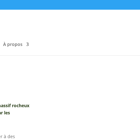
À propos
massif rocheux
r les
r à des