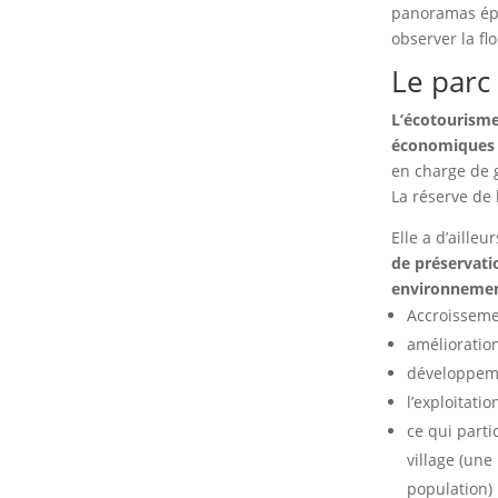
panoramas épo
observer la fl
Le parc 
L’écotourisme
économiques 
en charge de g
La réserve de
Elle a d’aille
de préservati
environnement
Accroisseme
amélioration
développeme
l’exploitati
ce qui parti
village (une
population)