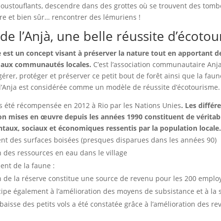
ustouflants, descendre dans des grottes où se trouvent des tomb
ore et bien sûr… rencontrer des lémuriens !
de l’Anjà, une belle réussite d’écoto
 est un concept visant à préserver la nature tout en apportant 
aux communautés locales.
C’est l’association communautaire Anja
érer, protéger et préserver ce petit bout de forêt ainsi que la faune
 l’Anja est considérée comme un modèle de réussite d’écotourisme.
urs été récompensée en 2012 à Rio par les Nations Unies
. Les différ
on mises en œuvre depuis les années 1990 constituent de véritab
aux, sociaux et économiques ressentis par la population locale.
nt des surfaces boisées (presques disparues dans les années 90)
 des ressources en eau dans le village
nt de la faune :
on de la réserve constitue une source de revenu pour les 200 emplo
cipe également à l’amélioration des moyens de subsistance et à la 
 baisse des petits vols a été constatée grâce à l’amélioration des re