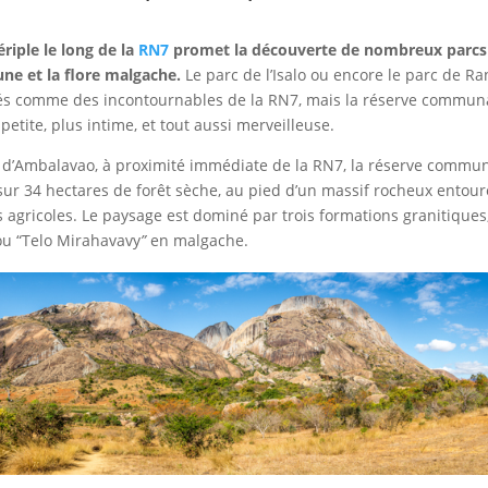
riple le long de la
RN7
promet la découverte de nombreux parcs
une et la flore malgache.
Le parc de l’Isalo ou encore le parc de 
és comme des incontournables de la RN7, mais la réserve commun
 petite, plus intime, et tout aussi merveilleuse.
 d’Ambalavao, à proximité immédiate de la RN7,
la réserve commun
 sur 34 hectares de forêt sèche,
au pied d’un massif rocheux entouré
s agricoles.
Le paysage est dominé par trois formations granitique
ou “Telo Mirahavavy
”
en malgache.