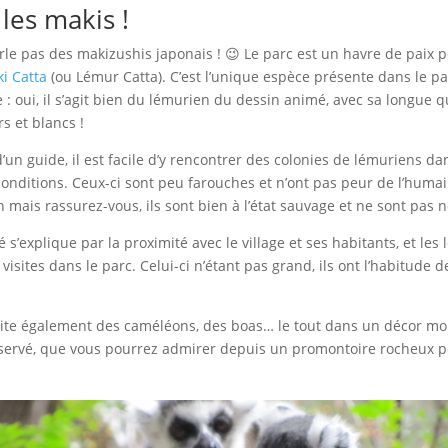
les makis !
rle pas des makizushis japonais ! 😉 Le parc est un havre de paix p
i Catta
(ou Lémur Catta). C’est l’unique espèce présente dans le pa
 : oui, il s’agit bien du lémurien du dessin animé, avec sa longue 
s et blancs !
n guide, il est facile d’y rencontrer des colonies de lémuriens da
conditions. Ceux-ci sont peu farouches et n’ont pas peur de l’humai
 mais rassurez-vous, ils sont bien à l’état sauvage et ne sont pas n
é s’explique par la proximité avec le village et ses habitants, et les
 visites dans le parc. Celui-ci n’étant pas grand, ils ont l’habitude 
rite également des caméléons, des boas… le tout dans un décor m
éservé, que vous pourrez admirer depuis un promontoire rocheux 