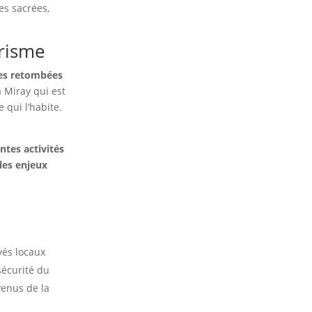
es sacrées,
urisme
des retombées
 Miray qui est
 qui l’habite.
entes activités
les enjeux
yés locaux
sécurité du
venus de la