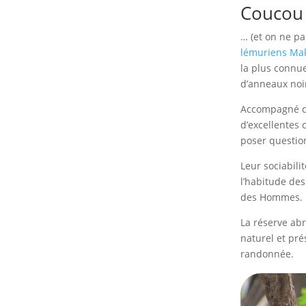
Coucou 
… (et on ne pa
lémuriens Mak
la plus connue
d’anneaux noir
Accompagné d’u
d’excellentes 
poser question
Leur sociabilit
l’habitude des
des Hommes.
La réserve ab
naturel et pr
randonnée.