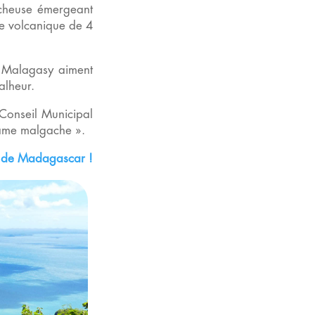
cheuse émergeant
ne volcanique de 4
s Malagasy aiment
alheur.
Conseil Municipal
l’âme malgache ».
d de Madagascar !