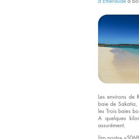
d’Émeraude
à bor
Les environs de 
baie de Sakatia, 
les Trois baies b
A quelques kilo
assurément.
[irp posts= »5068