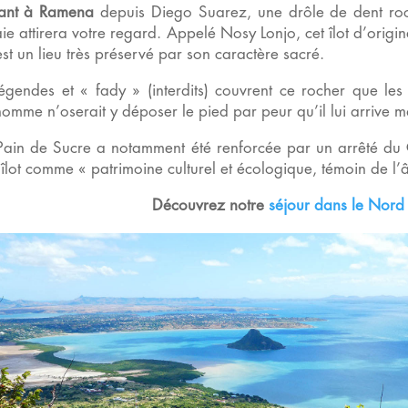
nant à Ramena
depuis Diego Suarez, une drôle de dent ro
ie attirera votre regard. Appelé Nosy Lonjo, cet îlot d’origi
st un lieu très préservé par son caractère sacré.
gendes et « fady » (interdits) couvrent ce rocher que le
homme n’oserait y déposer le pied par peur qu’il lui arrive m
 Pain de Sucre a notamment été renforcée par un arrêté du 
l’îlot comme « patrimoine culturel et écologique, témoin de 
Découvrez notre
séjour dans le Nor