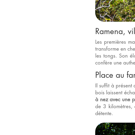
Ramena, vil
Les premières ma
transforme en che
les tongs. Son é
confère une authen
Place au f
Il suffit à présen
bois laissent éch
à nez avec une pl
de 3 kilomètres,
détente.