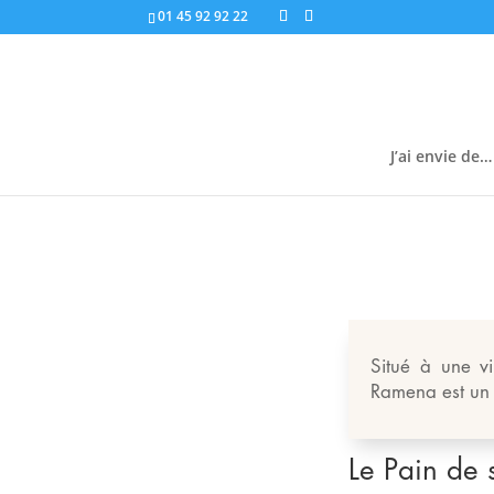
01 45 92 92 22
J’ai envie de…
Situé à une v
Ramena est un p
Le Pain de 