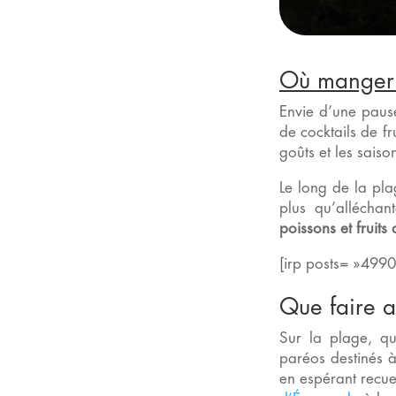
Où manger
Envie d’une pause
de cocktails de f
goûts et les saiso
Le long de la pla
plus qu’alléchan
poissons et fruits
[irp posts= »49
Que faire 
Sur la plage, que
paréos destinés à 
en espérant recue