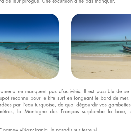
d de leur pirogue. Une excursion à ne pas manquer.
Ramena ne manquent pas d’activités. Il est possible de se 
spot reconnu pour le kite surf en longeant le bord de mer
ordées par l’eau turquoise, de quoi dégourdir vos gambettes 
mètres, la Montagne des Français surplombe la baie, u
″ name= »Nosy Iranja, le paradis sur terre »]