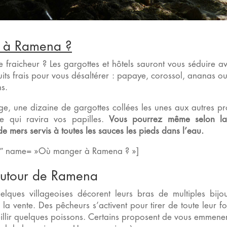
 à Ramena ?
 fraicheur ? Les gargottes et hôtels sauront vous séduire a
ruits frais pour vous désaltérer : papaye, corossol, ananas ou
ns.
ge, une dizaine de gargottes collées les unes aux autres p
te qui ravira vos papilles.
Vous pourrez même selon la
 de mers servis à toutes les sauces les pieds dans l’eau.
90″ name= »Où manger à Ramena ? »]
autour de Ramena
lques villageoises décorent leurs bras de multiples bijou
la vente. Des pêcheurs s’activent pour tirer de toute leur fo
illir quelques poissons. Certains proposent de vous emmene