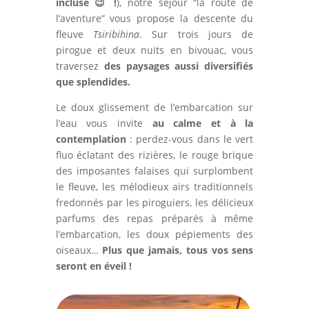
incluse
😉 !
), notre séjour “la route de
l’aventure” vous propose la descente du
fleuve
Tsiribihina
. Sur trois jours de
pirogue et deux nuits en bivouac, vous
traversez
des paysages aussi diversifiés
que splendides.
Le doux glissement de l’embarcation sur
l’eau vous invite
au calme et à la
contemplation
: perdez-vous dans le vert
fluo éclatant des rizières, le rouge brique
des imposantes falaises qui surplombent
le fleuve, les mélodieux airs traditionnels
fredonnés par les piroguiers, les délicieux
parfums des repas préparés à même
l’embarcation, les doux pépiements des
oiseaux…
Plus que jamais, tous vos sens
seront en éveil !