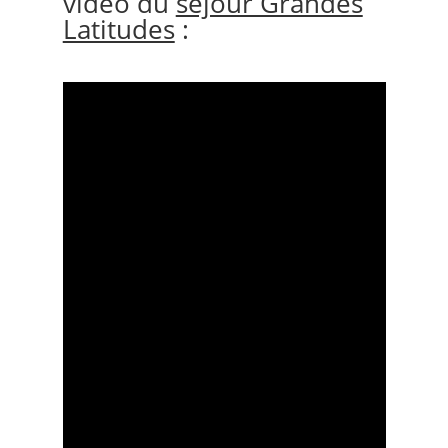
vidéo du
séjour Grandes
Latitudes
: