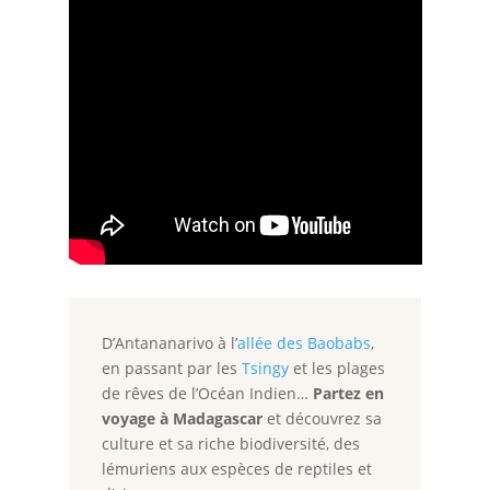
D’Antananarivo à l’
allée des Baobabs
,
en passant par les
Tsingy
et les plages
de rêves de l’Océan Indien…
Partez en
voyage à Madagascar
et découvrez sa
culture et sa riche biodiversité, des
lémuriens aux espèces de reptiles et