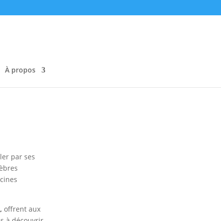
À propos
ler par ses
lèbres
scines
,
offrent aux
s à découvrir