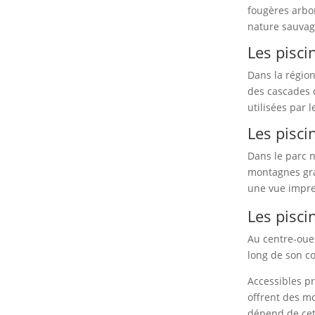
fougères arbo
nature sauvag
Les pisci
Dans la région
des cascades 
utilisées par 
Les pisci
Dans le parc n
montagnes gran
une vue impre
Les pisci
Au centre-oue
long de son co
Accessibles pr
offrent des mo
dépend de cett