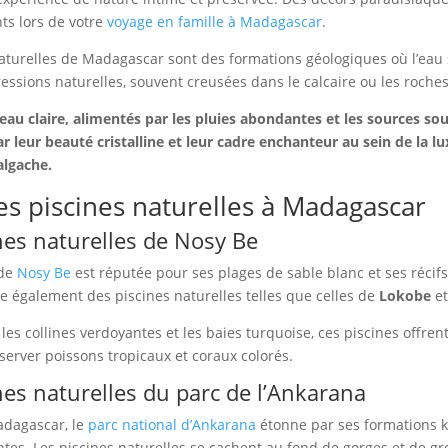
ts lors de votre
voyage en famille à Madagascar
.
naturelles de Madagascar sont des formations géologiques où l’eau
ssions naturelles, souvent creusées dans le calcaire ou les roche
eau claire, alimentés par les pluies abondantes et les sources sou
r leur beauté cristalline et leur cadre enchanteur au sein de la l
algache.
s piscines naturelles à Madagascar
nes naturelles de Nosy Be
 de
Nosy Be
est réputée pour ses plages de sable blanc et ses récifs 
te également des piscines naturelles telles que celles de
Lokobe
e
les collines verdoyantes et les baies turquoise, ces piscines offrent
server poissons tropicaux et coraux colorés.
nes naturelles du parc de l’Ankarana
dagascar, le
parc national d’Ankarana
étonne par ses formations k
tes. Les piscines naturelles se cachent au fond de gorges et de g