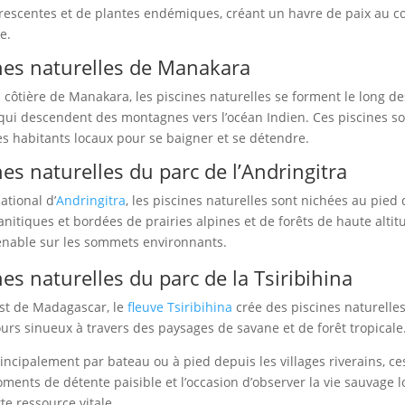
rescentes et de plantes endémiques, créant un havre de paix au c
e.
nes naturelles de Manakara
 côtière de Manakara, les piscines naturelles se forment le long des
qui descendent des montagnes vers l’océan Indien. Ces piscines s
les habitants locaux pour se baigner et se détendre.
nes naturelles du parc de l’Andringitra
ational d’
Andringitra
, les piscines naturelles sont nichées au pied
itiques et bordées de prairies alpines et de forêts de haute altitu
nable sur les sommets environnants.
nes naturelles du parc de la Tsiribihina
st de Madagascar, le
fleuve Tsiribihina
crée des piscines naturelles
urs sinueux à travers des paysages de savane et de forêt tropicale
incipalement par bateau ou à pied depuis les villages riverains, ce
ments de détente paisible et l’occasion d’observer la vie sauvage l
e ressource vitale.