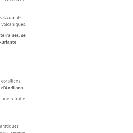
 s’accumule
s volcaniques.
terraines, se
uxuriante
coralliens,
t
d’Andilana
.
 une retraite
arstiques
rottes, comme