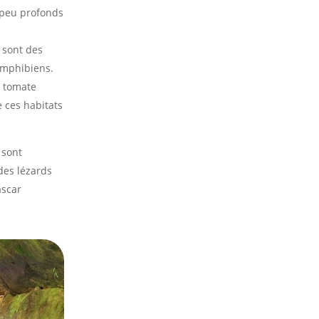
s peu profonds
 sont des
amphibiens.
e tomate
 ces habitats
 sont
des lézards
ascar