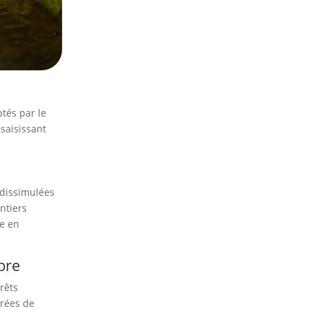
ptés par le
saisissant
 dissimulées
ntiers
he en
mbre
rêts
urées de