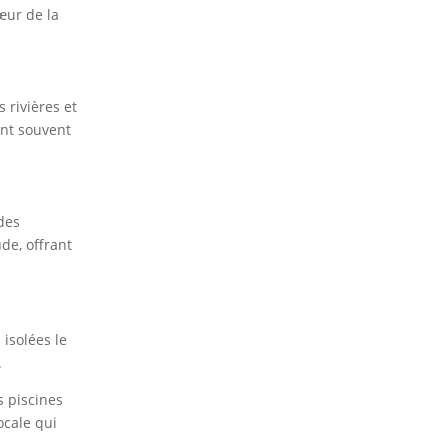
œur de la
 rivières et
ont souvent
 des
de, offrant
 isolées le
.
s piscines
ocale qui