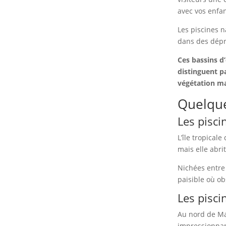
avec vos enfan
Les piscines 
dans des dépre
Ces bassins d’
distinguent pa
végétation m
Quelque
Les pisci
L’île tropicale
mais elle abri
Nichées entre 
paisible où ob
Les pisci
Au nord de Ma
impressionnan