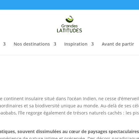
Nos destinations
Inspiration
Avant de partir
 continent insulaire situé dans l’océan Indien, ne cesse d’émerveil
aordinaires et sa biodiversité unique au monde. Au-delà de ses cé
aobabs, l’île regorge également de trésors naturels cachés : les pi
atiques, souvent dissimulées au cœur de paysages spectaculaires
 expérience de nature intime et préservée. Des décors paradisiaque