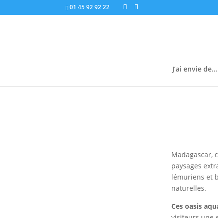
01 45 92 92 22
J’ai envie de…
Madagascar, ce
paysages extr
lémuriens et b
naturelles.
Ces oasis aqu
visiteurs une