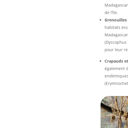
Madagascar (
de l’île.
Grenouilles
habitats es
Madagascar 
(Dyscophus 
pour leur re
Crapauds et 
également de
endémiques 
(Erymnochel