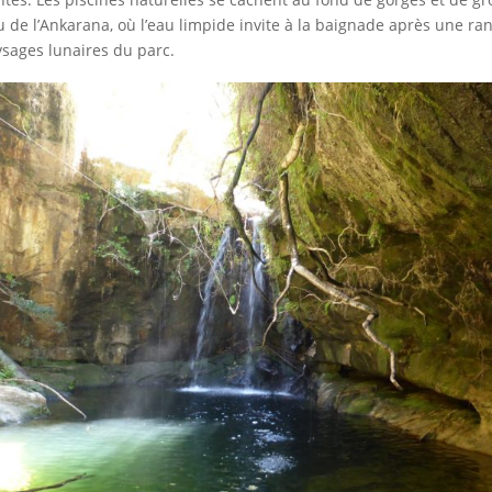
u de l’Ankarana, où l’eau limpide invite à la baignade après une r
ysages lunaires du parc.